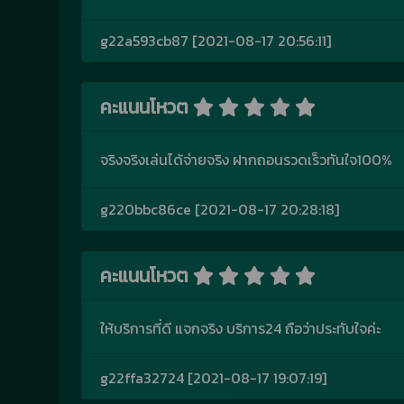
g22a593cb87 [2021-08-17 20:56:11]
คะแนนโหวต
จริงจริงเล่นได้จ่ายจริง ฝากถอนรวดเร็วทันใจ100%
g220bbc86ce [2021-08-17 20:28:18]
คะแนนโหวต
ให้บริการที่ดี แจกจริง บริการ24 ถือว่าประทับใจค่ะ
g22ffa32724 [2021-08-17 19:07:19]