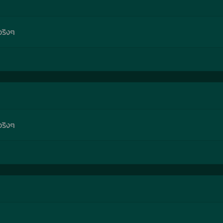
จริงๆ
จริงๆ