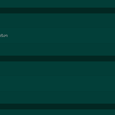
จริงๆ