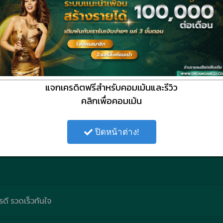
แจกเครดิตฟรีสำหรับคอมเม้นและรีวิว
คลิกเพื่อคอมเม้น
ปิดหน้าต่าง!
รดี รวดเร็วทันใจ