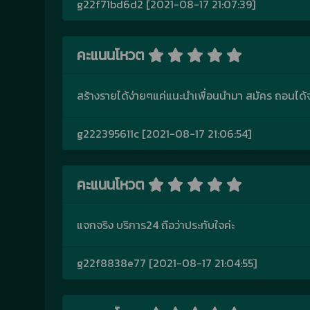
g22f71bd6d2 [2021-08-17 21:07:39]
คะแนนโหวต
สร้างรายได้ง่ายๆแค่แนะนำเพื่อนนำมา สมัคร ถอนได้
g222395611c [2021-08-17 21:06:54]
คะแนนโหวต
แจกจริง บริการ24 ถือว่าประทับใจค่ะ
g22f8838e77 [2021-08-17 21:04:55]