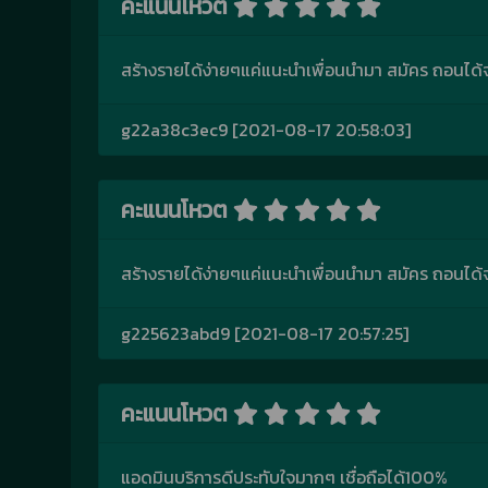
คะแนนโหวต
สร้างรายได้ง่ายๆแค่แนะนำเพื่อนนำมา สมัคร ถอนได้
g22a38c3ec9 [2021-08-17 20:58:03]
คะแนนโหวต
สร้างรายได้ง่ายๆแค่แนะนำเพื่อนนำมา สมัคร ถอนได้
g225623abd9 [2021-08-17 20:57:25]
คะแนนโหวต
แอดมินบริการดีประทับใจมากๆ​ เชื่อถือได้​100%