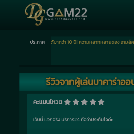
การันตีได้มากว่า 10 ปี! ความหลากหลายของ เกมส์คาสิโนออนไลน์ ราคาต่อรอ
ประกาศ
รีวิวจากผู้เล่นบาคาร่า
คะแนนโหวต
เว็บนี้ แจกจริง บริการ24 ถือว่าประทับใจค่ะ