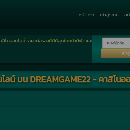
หน้าแรก
เข้าสู่ระบบ
สม
งที่ดีที่สุดในหน้ากีฬา และโบนัสเงินฝากที่ให้มากที่สุด ทุกสิ่งเป็นเร
เข้าส
ออนไลน์ บน DREAMGAME22 - คาสิโนออนไล