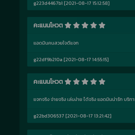
g223d4467b1 [2021-08-17 15:12:58]
คะแนนโหวต
แอดมินคนสวยใจดีแจก
g22df9b210a [2021-08-17 14:55:15]
คะแนนโหวต
แจกจริง จ่ายจริง เล่นง่าย ได้จริง แอดมินน่ารัก บริกา
g22bd306537 [2021-08-17 13:21:42]