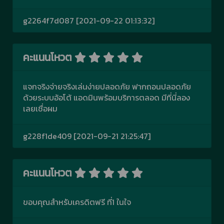
g2264f7d087 [2021-09-22 01:13:32]
คะแนนโหวต
แจกจริงจ่ายจริงเล่นง่ายปลอดภัย ฟากถอนปลอดภัย
ด้วยระบบอ้อโต้ แอดมินพร้อมบริการตลอด มีที่นี่ลอง
เลยเชื่อผม
g228f1de409 [2021-09-21 21:25:47]
คะแนนโหวต
ขอบคุณสำหรับเครดิตฟรี ที่1 ในใจ