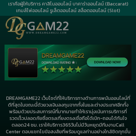
เราคือผู้ให้บริการ คาสิโนออนไลน์ บาคาร่าออนไลน์ (Baccarat)
เกมส์ไพ่ออนไลน์ รูเล็ตออนไลน์ สล็อตออนไลน์ (Slot)
DREAMGAME22 เว็บไซต์ที่ให้บริการทางด้านการพนันออนไลน์ที่
ดีที่สุดในขณะนี้ด้วยวงเงินลงทุนจากทั้งในและต่างประเทศอีกทั้ง
พร้อมด้วยประสบการณ์ที่มากมายทำให้เรามุ่งเน้นการบริการที่
รวดเร็วปลอดภัยซื่อตรงเที่ยงตรงเชื่อถือได้เบิก-ถอนได้ทันใจ
ตลอด24 ชม. เราให้บริการ365วันไม่มีวันหยุดมีทีมงานCall
Center ตอบแชทไขข้อสงสัยที่พร้อมดูแลท่านอย่างใกล้ชิดทุกขั้น