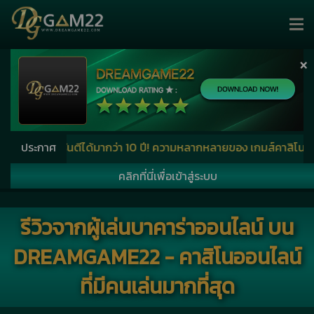
×
ันตีได้มากว่า 10 ปี! ความหลากหลายของ เกมส์คาสิโนออนไลน์ ราคาต่อรองท
ประกาศ
คลิกที่นี่เพื่อเข้าสู่ระบบ
รีวิวจากผู้เล่นบาคาร่าออนไลน์ บน
DREAMGAME22 - คาสิโนออนไลน์
ที่มีคนเล่นมากที่สุด