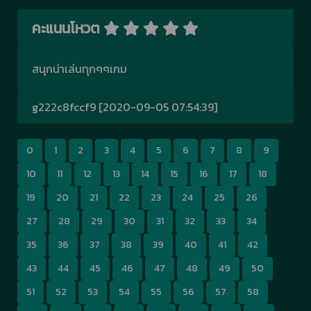
คะแนนโหวต
สนุกน่าเล่นทุกๆๆเกม
g222c8fccf9 [2020-09-05 07:54:39]
0
1
2
3
4
5
6
7
8
9
10
11
12
13
14
15
16
17
18
19
20
21
22
23
24
25
26
27
28
29
30
31
32
33
34
35
36
37
38
39
40
41
42
43
44
45
46
47
48
49
50
51
52
53
54
55
56
57
58