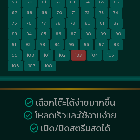
59
60
61
62
63
64
65
66
67
68
69
70
71
72
73
74
75
76
77
78
79
80
81
82
83
84
85
86
87
88
89
90
91
92
93
94
95
96
97
98
99
100
101
102
103
104
105
106
107
108
เลือกโต๊ะได้ง่ายมากขึ้น
โหลดเร็วและใช้งานง่าย
เปิด/ปิดสตรีมสดได้