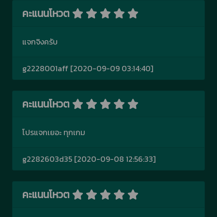
คะแนนโหวต
แจกจิงครับ
g2228001aff [2020-09-09 03:14:40]
คะแนนโหวต
โปรแจกเยอะ ทุกเกม
g2282603d35 [2020-09-08 12:56:33]
คะแนนโหวต