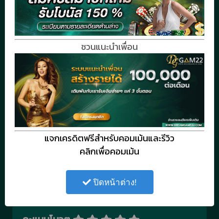
g2296ebaf02 [2020-09-06 20:25:52]
คะแนนโหวต
ชวนแนะนำเพื่อน
แจกจิงได้เงินจิงๆนะ
g22c916699e [2020-09-06 10:57:52]
คะแนนโหวต
แจกเครดิตฟรีสำหรับคอมเม้นและรีวิว
คลิกเพื่อคอมเม้น
แตกเยอะ​แจกเยอะได้ตังเร็วด้วย​
ปิดหน้าต่าง!
g221dfdf5b9 [2020-09-06 08:03:56]