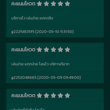
คะแนนโหวต
บริการไว เล่นง่าย แตกจริง
g222fd835f5 [2020-05-10 11:31:50]
คะแนนโหวต
เล่นง่าย แตกง่าย โอนไว บริการดีมาก
g2253048665 [2020-05-09 09:49:00]
คะแนนโหวต
เล่นง่ายได้จริง โอนไว