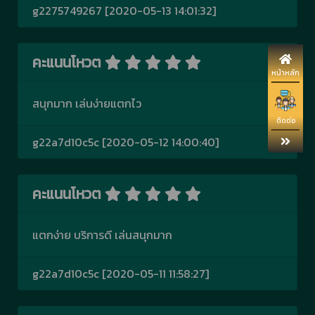
g2275749267 [2020-05-13 14:01:32]
คะแนนโหวต
หน้าหลัก
สนุกมาก เล่นง่ายแตกไว
ติดต่อ
g22a7d10c5c [2020-05-12 14:00:40]
คะแนนโหวต
แตกง่าย บริการดี เล่นสนุกมาก
g22a7d10c5c [2020-05-11 11:58:27]