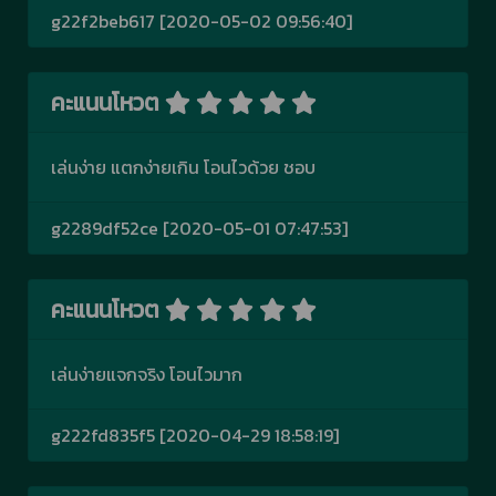
g22f2beb617 [2020-05-02 09:56:40]
คะแนนโหวต
เล่นง่าย แตกง่ายเกิน โอนไวด้วย ชอบ
g2289df52ce [2020-05-01 07:47:53]
คะแนนโหวต
เล่นง่ายแจกจริง โอนไวมาก
g222fd835f5 [2020-04-29 18:58:19]